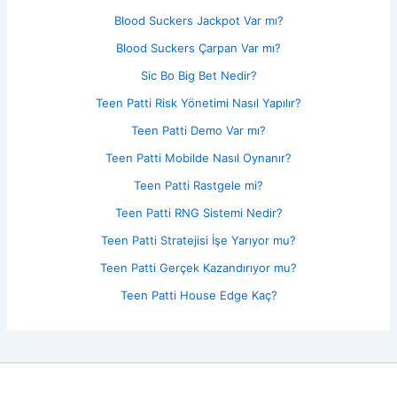
Blood Suckers Jackpot Var mı?
Blood Suckers Çarpan Var mı?
Sic Bo Big Bet Nedir?
Teen Patti Risk Yönetimi Nasıl Yapılır?
Teen Patti Demo Var mı?
Teen Patti Mobilde Nasıl Oynanır?
Teen Patti Rastgele mi?
Teen Patti RNG Sistemi Nedir?
Teen Patti Stratejisi İşe Yarıyor mu?
Teen Patti Gerçek Kazandırıyor mu?
Teen Patti House Edge Kaç?