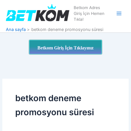
İçeriğe
Betkom Adres
atla
Giriş İçin Hemen
Main
Tıkla!
Men
Ana sayfa
betkom deneme promosyonu süresi
Betkom Giriş İçin Tıklayınız
betkom deneme
promosyonu süresi