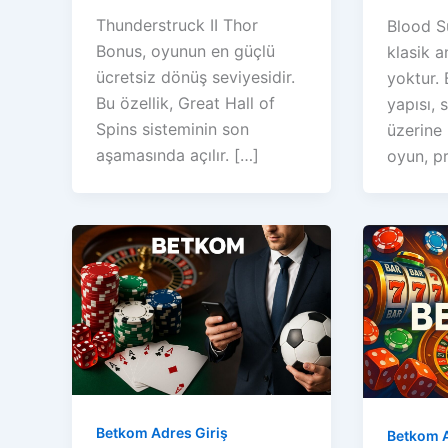
Thunderstruck II Thor
Blood S
Bonus, oyunun en güçlü
klasik a
ücretsiz dönüş seviyesidir.
yoktur. 
Bu özellik, Great Hall of
yapısı, 
Spins sisteminin son
üzerine 
aşamasında açılır. […]
oyun, pr
Betkom Adres Giriş
Betkom A