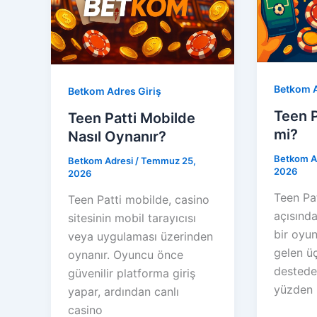
Betkom A
Betkom Adres Giriş
Teen P
Teen Patti Mobilde
mi?
Nasıl Oynanır?
Betkom A
Betkom Adresi
/
Temmuz 25,
2026
2026
Teen Pat
Teen Patti mobilde, casino
açısında
sitesinin mobil tarayıcısı
bir oyu
veya uygulaması üzerinden
gelen üç
oynanır. Oyuncu önce
desteden
güvenilir platforma giriş
yüzden 
yapar, ardından canlı
casino