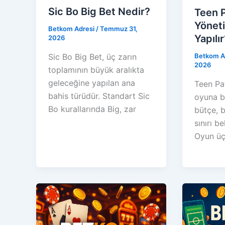
Sic Bo Big Bet Nedir?
Teen P
Yöneti
Betkom Adresi
/
Temmuz 31,
Yapılır
2026
Sic Bo Big Bet, üç zarın
Betkom A
2026
toplamının büyük aralıkta
geleceğine yapılan ana
Teen Pat
bahis türüdür. Standart Sic
oyuna b
Bo kurallarında Big, zar
bütçe, b
sınırı be
Oyun üç