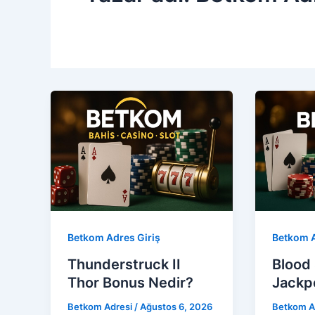
Betkom Adres Giriş
Betkom A
Thunderstruck II
Blood
Thor Bonus Nedir?
Jackp
Betkom Adresi
/
Ağustos 6, 2026
Betkom A