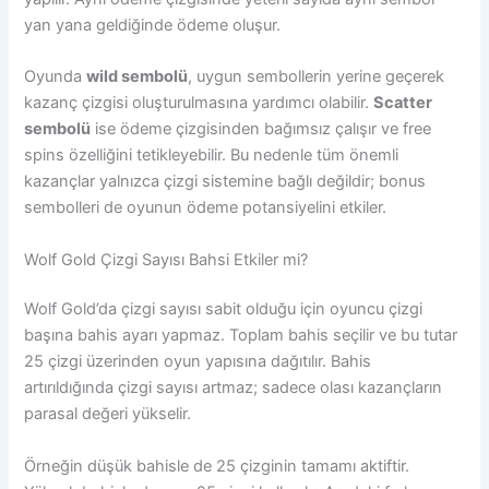
yan yana geldiğinde ödeme oluşur.
Oyunda
wild sembolü
, uygun sembollerin yerine geçerek
kazanç çizgisi oluşturulmasına yardımcı olabilir.
Scatter
sembolü
ise ödeme çizgisinden bağımsız çalışır ve free
spins özelliğini tetikleyebilir. Bu nedenle tüm önemli
kazançlar yalnızca çizgi sistemine bağlı değildir; bonus
sembolleri de oyunun ödeme potansiyelini etkiler.
Wolf Gold Çizgi Sayısı Bahsi Etkiler mi?
Wolf Gold’da çizgi sayısı sabit olduğu için oyuncu çizgi
başına bahis ayarı yapmaz. Toplam bahis seçilir ve bu tutar
25 çizgi üzerinden oyun yapısına dağıtılır. Bahis
artırıldığında çizgi sayısı artmaz; sadece olası kazançların
parasal değeri yükselir.
Örneğin düşük bahisle de 25 çizginin tamamı aktiftir.