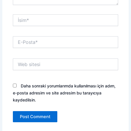
İsim*
E-
Posta*
Web
sitesi
Daha sonraki yorumlarımda kullanılması için adım,
e-posta adresim ve site adresim bu tarayıcıya
kaydedilsin.