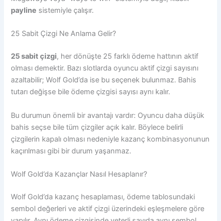
payline
sistemiyle çalışır.
25 Sabit Çizgi Ne Anlama Gelir?
25 sabit çizgi
, her dönüşte 25 farklı ödeme hattının aktif
olması demektir. Bazı slotlarda oyuncu aktif çizgi sayısını
azaltabilir; Wolf Gold’da ise bu seçenek bulunmaz. Bahis
tutarı değişse bile ödeme çizgisi sayısı aynı kalır.
Bu durumun önemli bir avantajı vardır: Oyuncu daha düşük
bahis seçse bile tüm çizgiler açık kalır. Böylece belirli
çizgilerin kapalı olması nedeniyle kazanç kombinasyonunun
kaçırılması gibi bir durum yaşanmaz.
Wolf Gold’da Kazançlar Nasıl Hesaplanır?
Wolf Gold’da kazanç hesaplaması, ödeme tablosundaki
sembol değerleri ve aktif çizgi üzerindeki eşleşmelere göre
yapılır. Aynı ödeme çizgisinde yeterli sayıda aynı sembol