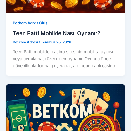
Betkom Adres Giriş
Teen Patti Mobilde Nasıl Oynanır?
Betkom Adresi
/
Temmuz 25, 2026
Teen Patti mobilde, casino sitesinin mobil tarayıcısı
veya uygulaması üzerinden oynanır. Oyuncu önce
güvenilir platforma giriş yapar, ardından canlı casino