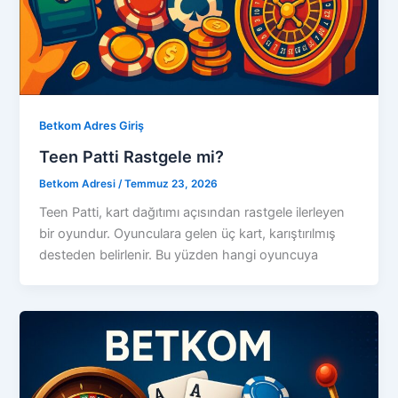
Betkom Adres Giriş
Teen Patti Rastgele mi?
Betkom Adresi
/
Temmuz 23, 2026
Teen Patti, kart dağıtımı açısından rastgele ilerleyen
bir oyundur. Oyunculara gelen üç kart, karıştırılmış
desteden belirlenir. Bu yüzden hangi oyuncuya