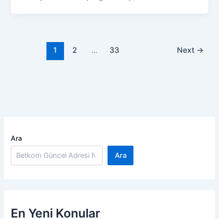
1
2
…
33
Next
→
Ara
Ara
En Yeni Konular