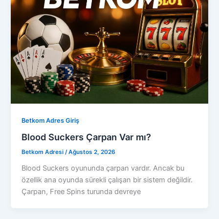
Betkom Adres Giriş
Blood Suckers Çarpan Var mı?
Betkom Adresi
/
Ağustos 2, 2026
Blood Suckers oyununda çarpan vardır. Ancak bu
özellik ana oyunda sürekli çalışan bir sistem değildir.
Çarpan, Free Spins turunda devreye