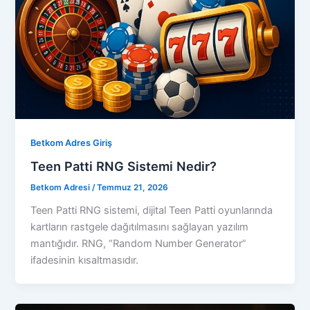
Betkom Adres Giriş
Teen Patti RNG Sistemi Nedir?
Betkom Adresi
/
Temmuz 21, 2026
Teen Patti RNG sistemi, dijital Teen Patti oyunlarında
kartların rastgele dağıtılmasını sağlayan yazılım
mantığıdır. RNG, “Random Number Generator”
ifadesinin kısaltmasıdır.