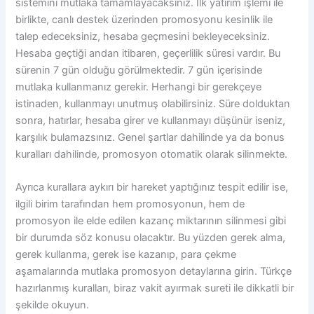
sistemini mutlaka tamamlayacaksınız. İlk yatırım işlemi ile
birlikte, canlı destek üzerinden promosyonu kesinlik ile
talep edeceksiniz, hesaba geçmesini bekleyeceksiniz.
Hesaba geçtiği andan itibaren, geçerlilik süresi vardır. Bu
sürenin 7 gün olduğu görülmektedir. 7 gün içerisinde
mutlaka kullanmanız gerekir. Herhangi bir gerekçeye
istinaden, kullanmayı unutmuş olabilirsiniz. Süre dolduktan
sonra, hatırlar, hesaba girer ve kullanmayı düşünür iseniz,
karşılık bulamazsınız. Genel şartlar dahilinde ya da bonus
kuralları dahilinde, promosyon otomatik olarak silinmekte.
Ayrıca kurallara aykırı bir hareket yaptığınız tespit edilir ise,
ilgili birim tarafından hem promosyonun, hem de
promosyon ile elde edilen kazanç miktarının silinmesi gibi
bir durumda söz konusu olacaktır. Bu yüzden gerek alma,
gerek kullanma, gerek ise kazanıp, para çekme
aşamalarında mutlaka promosyon detaylarına girin. Türkçe
hazırlanmış kuralları, biraz vakit ayırmak sureti ile dikkatli bir
şekilde okuyun.