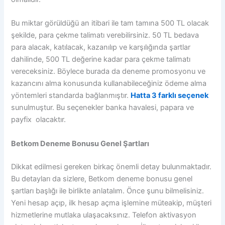
Bu miktar görüldüğü an itibari ile tam tamına 500 TL olacak
şekilde, para çekme talimatı verebilirsiniz. 50 TL bedava
para alacak, katılacak, kazanılıp ve karşılığında şartlar
dahilinde, 500 TL değerine kadar para çekme talimatı
vereceksiniz. Böylece burada da deneme promosyonu ve
kazancını alma konusunda kullanabileceğiniz ödeme alma
yöntemleri standarda bağlanmıştır.
Hatta 3 farklı seçenek
sunulmuştur. Bu seçenekler banka havalesi, papara ve
payfix olacaktır.
Betkom Deneme Bonusu Genel Şartları
Dikkat edilmesi gereken birkaç önemli detay bulunmaktadır.
Bu detayları da sizlere, Betkom deneme bonusu genel
şartları başlığı ile birlikte anlatalım. Önce şunu bilmelisiniz.
Yeni hesap açıp, ilk hesap açma işlemine müteakip, müşteri
hizmetlerine mutlaka ulaşacaksınız. Telefon aktivasyon