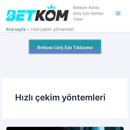
İçeriğe
Betkom Adres
atla
Giriş İçin Hemen
Main
Tıkla!
Men
Ana sayfa
Hızlı çekim yöntemleri
Betkom Giriş İçin Tıklayınız
Hızlı çekim yöntemleri