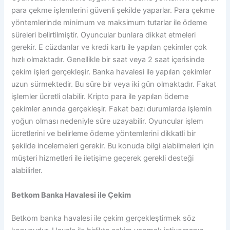
para çekme işlemlerini güvenli şekilde yaparlar. Para çekme
yöntemlerinde minimum ve maksimum tutarlar ile ödeme
süreleri belirtilmiştir. Oyuncular bunlara dikkat etmeleri
gerekir. E cüzdanlar ve kredi kartı ile yapılan çekimler çok
hızlı olmaktadır. Genellikle bir saat veya 2 saat içerisinde
çekim işleri gerçekleşir. Banka havalesi ile yapılan çekimler
uzun sürmektedir. Bu süre bir veya iki gün olmaktadır. Fakat
işlemler ücretli olabilir. Kripto para ile yapılan ödeme
çekimler anında gerçekleşir. Fakat bazı durumlarda işlemin
yoğun olması nedeniyle süre uzayabilir. Oyuncular işlem
ücretlerini ve belirleme ödeme yöntemlerini dikkatli bir
şekilde incelemeleri gerekir. Bu konuda bilgi alabilmeleri için
müşteri hizmetleri ile iletişime geçerek gerekli desteği
alabilirler.
Betkom Banka Havalesi ile Çekim
Betkom banka havalesi ile çekim gerçekleştirmek söz