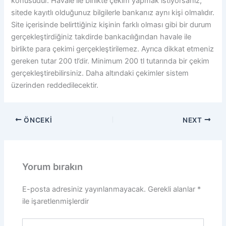
konusudur. Havale ile birlikte çekim yapmak istiyorsanız,
sitede kayıtlı olduğunuz bilgilerle bankanız aynı kişi olmalıdır.
Site içerisinde belirttiğiniz kişinin farklı olması gibi bir durum
gerçekleştirdiğiniz takdirde bankacılığından havale ile
birlikte para çekimi gerçekleştirilemez. Ayrıca dikkat etmeniz
gereken tutar 200 tl’dir. Minimum 200 tl tutarında bir çekim
gerçekleştirebilirsiniz. Daha altındaki çekimler sistem
üzerinden reddedilecektir.
ÖNCEKI
NEXT
Yorum bırakın
E-posta adresiniz yayınlanmayacak.
Gerekli alanlar
*
ile işaretlenmişlerdir
Buraya