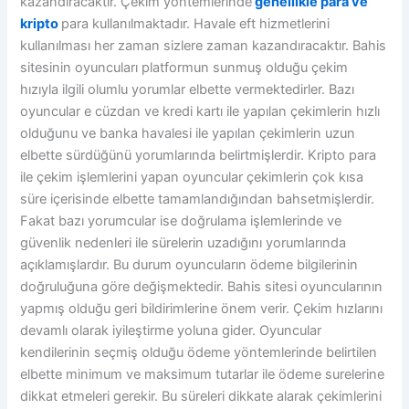
kazandıracaktır. Çekim yöntemlerinde
genellikle para ve
kripto
para kullanılmaktadır. Havale eft hizmetlerini
kullanılması her zaman sizlere zaman kazandıracaktır. Bahis
sitesinin oyuncuları platformun sunmuş olduğu çekim
hızıyla ilgili olumlu yorumlar elbette vermektedirler. Bazı
oyuncular e cüzdan ve kredi kartı ile yapılan çekimlerin hızlı
olduğunu ve banka havalesi ile yapılan çekimlerin uzun
elbette sürdüğünü yorumlarında belirtmişlerdir. Kripto para
ile çekim işlemlerini yapan oyuncular çekimlerin çok kısa
süre içerisinde elbette tamamlandığından bahsetmişlerdir.
Fakat bazı yorumcular ise doğrulama işlemlerinde ve
güvenlik nedenleri ile sürelerin uzadığını yorumlarında
açıklamışlardır. Bu durum oyuncuların ödeme bilgilerinin
doğruluğuna göre değişmektedir. Bahis sitesi oyuncularının
yapmış olduğu geri bildirimlerine önem verir. Çekim hızlarını
devamlı olarak iyileştirme yoluna gider. Oyuncular
kendilerinin seçmiş olduğu ödeme yöntemlerinde belirtilen
elbette minimum ve maksimum tutarlar ile ödeme surelerine
dikkat etmeleri gerekir. Bu süreleri dikkate alarak çekimlerini