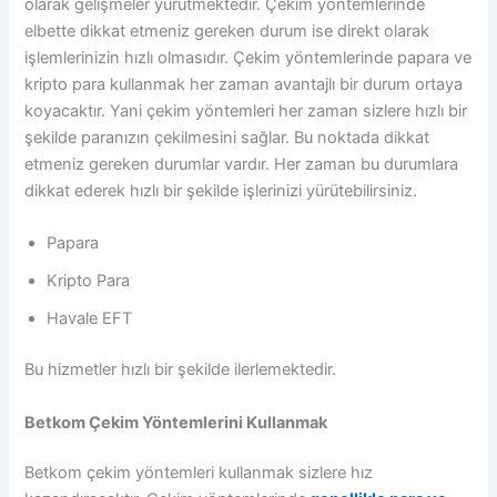
olarak gelişmeler yürütmektedir. Çekim yöntemlerinde
elbette dikkat etmeniz gereken durum ise direkt olarak
işlemlerinizin hızlı olmasıdır. Çekim yöntemlerinde papara ve
kripto para kullanmak her zaman avantajlı bir durum ortaya
koyacaktır. Yani çekim yöntemleri her zaman sizlere hızlı bir
şekilde paranızın çekilmesini sağlar. Bu noktada dikkat
etmeniz gereken durumlar vardır. Her zaman bu durumlara
dikkat ederek hızlı bir şekilde işlerinizi yürütebilirsiniz.
Papara
Kripto Para
Havale EFT
Bu hizmetler hızlı bir şekilde ilerlemektedir.
Betkom Çekim Yöntemlerini Kullanmak
Betkom çekim yöntemleri kullanmak sizlere hız