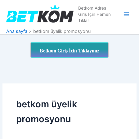
İçeriğe
Betkom Adres
atla
Giriş İçin Hemen
Main
Tıkla!
Men
Ana sayfa
betkom üyelik promosyonu
Betkom Giriş İçin Tıklayınız
betkom üyelik
promosyonu