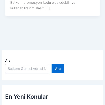
Betkom promosyon kodu elde edebilir ve
kullanabilirsiniz. Basit […]
Ara
Ara
En Yeni Konular