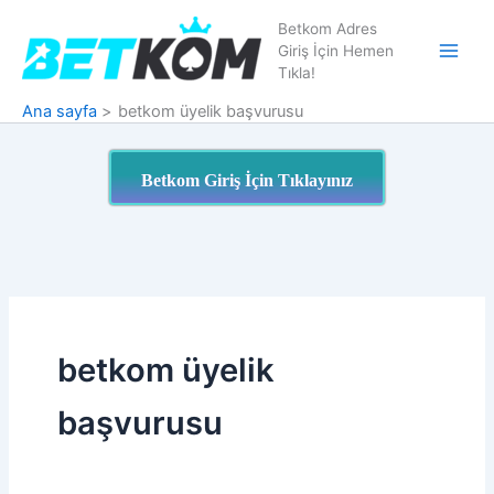
İçeriğe
Betkom Adres
atla
Giriş İçin Hemen
Main
Tıkla!
Men
Ana sayfa
betkom üyelik başvurusu
Betkom Giriş İçin Tıklayınız
betkom üyelik
başvurusu