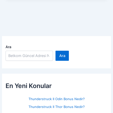
Ara
Ara
En Yeni Konular
Thunderstruck II Odin Bonus Nedir?
Thunderstruck II Thor Bonus Nedir?