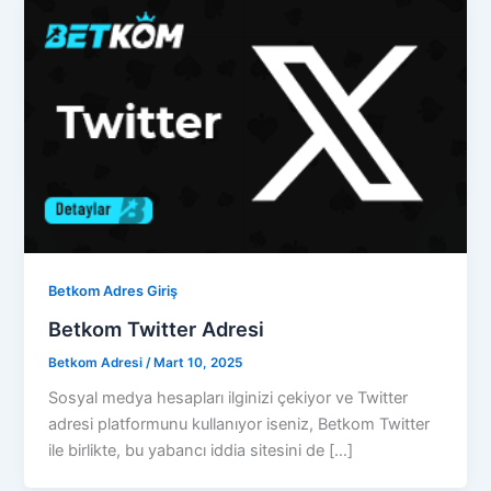
Betkom Adres Giriş
Betkom Twitter Adresi
Betkom Adresi
/
Mart 10, 2025
Sosyal medya hesapları ilginizi çekiyor ve Twitter
adresi platformunu kullanıyor iseniz, Betkom Twitter
ile birlikte, bu yabancı iddia sitesini de […]