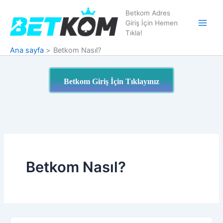
İçeriğe
Betkom Adres
atla
Giriş İçin Hemen
Main
Tıkla!
Men
Ana sayfa
Betkom Nasıl?
Betkom Giriş İçin Tıklayınız
Betkom Nasıl?