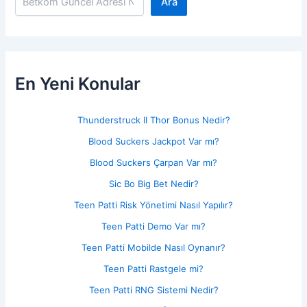
Ara
En Yeni Konular
Thunderstruck II Thor Bonus Nedir?
Blood Suckers Jackpot Var mı?
Blood Suckers Çarpan Var mı?
Sic Bo Big Bet Nedir?
Teen Patti Risk Yönetimi Nasıl Yapılır?
Teen Patti Demo Var mı?
Teen Patti Mobilde Nasıl Oynanır?
Teen Patti Rastgele mi?
Teen Patti RNG Sistemi Nedir?