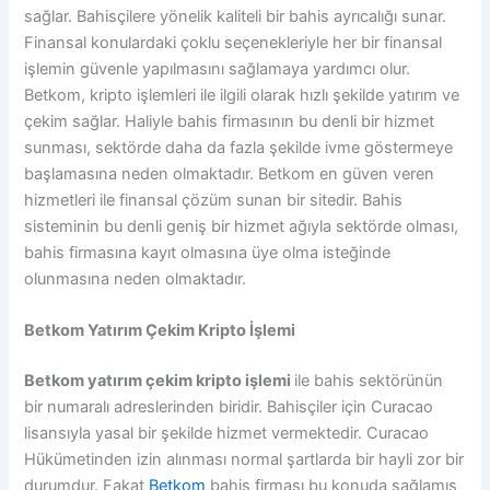
sağlar. Bahisçilere yönelik kaliteli bir bahis ayrıcalığı sunar.
Finansal konulardaki çoklu seçenekleriyle her bir finansal
işlemin güvenle yapılmasını sağlamaya yardımcı olur.
Betkom, kripto işlemleri ile ilgili olarak hızlı şekilde yatırım ve
çekim sağlar. Haliyle bahis firmasının bu denli bir hizmet
sunması, sektörde daha da fazla şekilde ivme göstermeye
başlamasına neden olmaktadır. Betkom en güven veren
hizmetleri ile finansal çözüm sunan bir sitedir. Bahis
sisteminin bu denli geniş bir hizmet ağıyla sektörde olması,
bahis firmasına kayıt olmasına üye olma isteğinde
olunmasına neden olmaktadır.
Betkom Yatırım Çekim Kripto İşlemi
Betkom yatırım çekim kripto işlemi
ile bahis sektörünün
bir numaralı adreslerinden biridir. Bahisçiler için Curacao
lisansıyla yasal bir şekilde hizmet vermektedir. Curacao
Hükümetinden izin alınması normal şartlarda bir hayli zor bir
durumdur. Fakat
Betkom
bahis firması bu konuda sağlamış