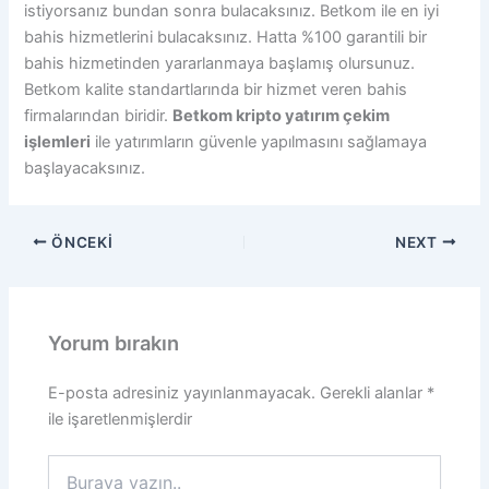
istiyorsanız bundan sonra bulacaksınız. Betkom ile en iyi
bahis hizmetlerini bulacaksınız. Hatta %100 garantili bir
bahis hizmetinden yararlanmaya başlamış olursunuz.
Betkom kalite standartlarında bir hizmet veren bahis
firmalarından biridir.
Betkom kripto yatırım çekim
işlemleri
ile yatırımların güvenle yapılmasını sağlamaya
başlayacaksınız.
ÖNCEKI
NEXT
Yorum bırakın
E-posta adresiniz yayınlanmayacak.
Gerekli alanlar
*
ile işaretlenmişlerdir
Buraya
yazın..