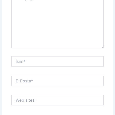
İsim*
E-
Posta*
Web
sitesi