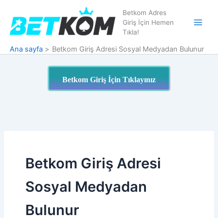
İçeriğe
Betkom Adres
atla
Giriş İçin Hemen
Main
Tıkla!
Men
Ana sayfa
Betkom Giriş Adresi Sosyal Medyadan Bulunur
Betkom Giriş İçin Tıklayınız
Betkom Giriş Adresi
Sosyal Medyadan
Bulunur