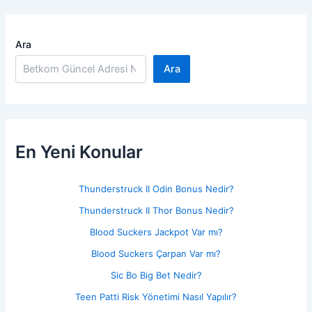
Ara
Ara
En Yeni Konular
Thunderstruck II Odin Bonus Nedir?
Thunderstruck II Thor Bonus Nedir?
Blood Suckers Jackpot Var mı?
Blood Suckers Çarpan Var mı?
Sic Bo Big Bet Nedir?
Teen Patti Risk Yönetimi Nasıl Yapılır?