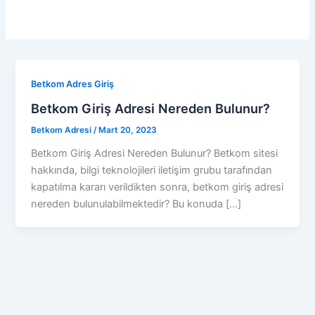
Betkom Adres Giriş
Betkom Giriş Adresi Nereden Bulunur?
Betkom Adresi
/
Mart 20, 2023
Betkom Giriş Adresi Nereden Bulunur? Betkom sitesi
hakkında, bilgi teknolojileri iletişim grubu tarafından
kapatılma kararı verildikten sonra, betkom giriş adresi
nereden bulunulabilmektedir? Bu konuda […]