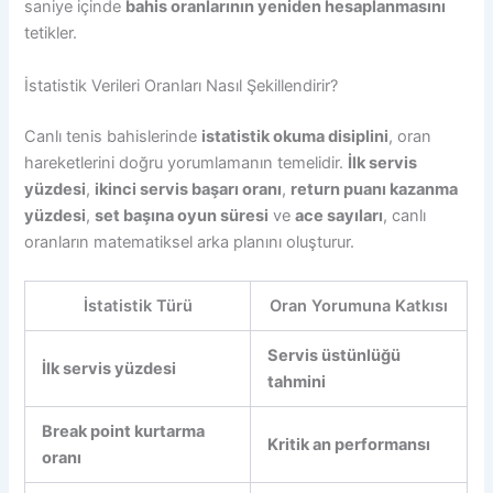
saniye içinde
bahis oranlarının yeniden hesaplanmasını
tetikler.
İstatistik Verileri Oranları Nasıl Şekillendirir?
Canlı tenis bahislerinde
istatistik okuma disiplini
, oran
hareketlerini doğru yorumlamanın temelidir.
İlk servis
yüzdesi
,
ikinci servis başarı oranı
,
return puanı kazanma
yüzdesi
,
set başına oyun süresi
ve
ace sayıları
, canlı
oranların matematiksel arka planını oluşturur.
İstatistik Türü
Oran Yorumuna Katkısı
Servis üstünlüğü
İlk servis yüzdesi
tahmini
Break point kurtarma
Kritik an performansı
oranı