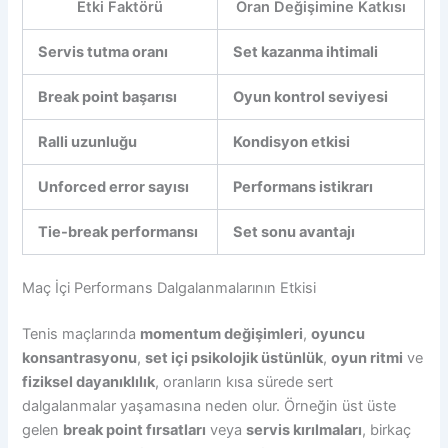
Etki Faktörü
Oran Değişimine Katkısı
Servis tutma oranı
Set kazanma ihtimali
Break point başarısı
Oyun kontrol seviyesi
Ralli uzunluğu
Kondisyon etkisi
Unforced error sayısı
Performans istikrarı
Tie-break performansı
Set sonu avantajı
Maç İçi Performans Dalgalanmalarının Etkisi
Tenis maçlarında
momentum değişimleri
,
oyuncu
konsantrasyonu
,
set içi psikolojik üstünlük
,
oyun ritmi
ve
fiziksel dayanıklılık
, oranların kısa sürede sert
dalgalanmalar yaşamasına neden olur. Örneğin üst üste
gelen
break point fırsatları
veya
servis kırılmaları
, birkaç