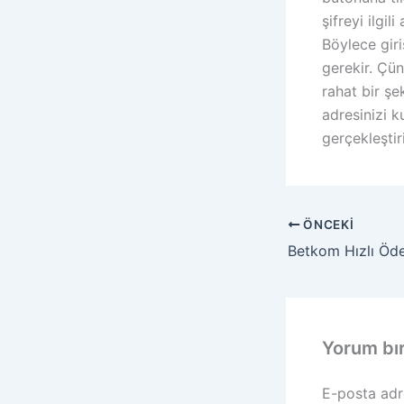
şifreyi ilgil
Böylece giri
gerekir. Çü
rahat bir şek
adresinizi k
gerçekleştir
ÖNCEKI
Betkom Hızlı Ö
Yorum bı
E-posta adr