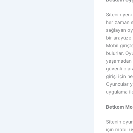
Sitenin yeni
her zaman si
sağlayan oy
bir arayüze 
Mobil giriş
bulurlar. Oy
yaşamadan iş
güvenli olar
girişi için 
Oyuncular ya
uygulama il
Betkom Mobi
Sitenin oyu
için mobil 