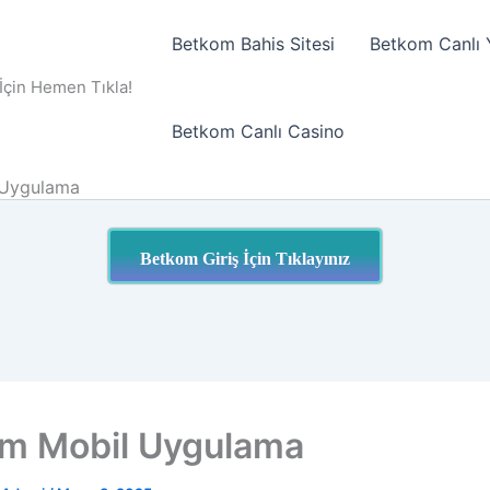
Betkom Bahis Sitesi
Betkom Canlı 
İçin Hemen Tıkla!
Betkom Canlı Casino
 Uygulama
Betkom Giriş İçin Tıklayınız
m Mobil Uygulama