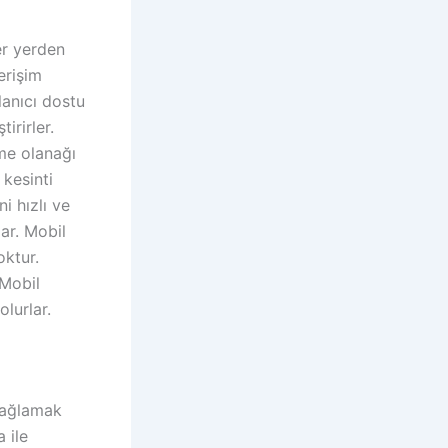
er yerden
erişim
lanıcı dostu
irirler.
me olanağı
 kesinti
i hızlı ve
ar. Mobil
oktur.
 Mobil
lurlar.
 sağlamak
 ile