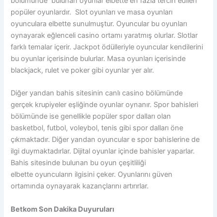
bölümünde bulunan oyunlar elbette en fazla tercih edilen
popüler oyunlardır. Slot oyunları ve masa oyunları
oyunculara elbette sunulmuştur. Oyuncular bu oyunları
oynayarak eğlenceli casino ortamı yaratmış olurlar. Slotlar
farklı temalar içerir. Jackpot ödülleriyle oyuncular kendilerini
bu oyunlar içerisinde bulurlar. Masa oyunları içerisinde
blackjack, rulet ve poker gibi oyunlar yer alır.
Diğer yandan bahis sitesinin canlı casino bölümünde
gerçek krupiyeler eşliğinde oyunlar oynanır. Spor bahisleri
bölümünde ise genellikle popüler spor dalları olan
basketbol, futbol, voleybol, tenis gibi spor dalları öne
çıkmaktadır. Diğer yandan oyuncular e spor bahislerine de
ilgi duymaktadırlar. Dijital oyunlar içinde bahisler yaparlar.
Bahis sitesinde bulunan bu oyun çeşitliliği
elbette oyuncuların ilgisini çeker. Oyunlarını güven
ortamında oynayarak kazançlarını artırırlar.
Betkom Son Dakika Duyuruları