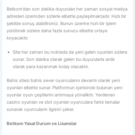
Betkom’dan son dakika duyuruları her zaman sosyal medya
adresleri üzerinden sizlerle elbette paylaşılmaktadır. Hızlı bir
şekilde sonuç alabilirsiniz. Bunun üzerine hızlı bir işlem
yürütmek sizlere daha fazla sunucu elbette ortaya
koyacaktır.
Site her zaman bu noktada da yeni gelen oyunları sizlere
sunar. Son dakika olarak gelen bu duyurularla anlık
olarak para kazanmak kolay olacaktır.
Bahis sitesi bahis sever oyuncularını devamlı olarak yeni
oyunları elbette sunar. Platformun içerisinde bulunan yeni
oyunlar oyun çeşitlerini artırmaya yöneliktir. Yenilenen
casino oyunları ve slot oyunları oyunculara farklı temalar
sunarak oyuncuların ilgisini çeker.
Betkom Yasal Durum ve Lisanslar