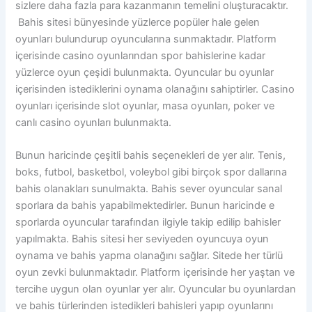
sizlere daha fazla para kazanmanın temelini oluşturacaktır.
Bahis sitesi bünyesinde yüzlerce popüler hale gelen
oyunları bulundurup oyuncularına sunmaktadır. Platform
içerisinde casino oyunlarından spor bahislerine kadar
yüzlerce oyun çeşidi bulunmakta. Oyuncular bu oyunlar
içerisinden istediklerini oynama olanağını sahiptirler. Casino
oyunları içerisinde slot oyunlar, masa oyunları, poker ve
canlı casino oyunları bulunmakta.
Bunun haricinde çeşitli bahis seçenekleri de yer alır. Tenis,
boks, futbol, basketbol, voleybol gibi birçok spor dallarına
bahis olanakları sunulmakta. Bahis sever oyuncular sanal
sporlara da bahis yapabilmektedirler. Bunun haricinde e
sporlarda oyuncular tarafından ilgiyle takip edilip bahisler
yapılmakta. Bahis sitesi her seviyeden oyuncuya oyun
oynama ve bahis yapma olanağını sağlar. Sitede her türlü
oyun zevki bulunmaktadır. Platform içerisinde her yaştan ve
tercihe uygun olan oyunlar yer alır. Oyuncular bu oyunlardan
ve bahis türlerinden istedikleri bahisleri yapıp oyunlarını