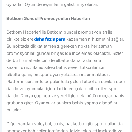
oynarlar. Oyun deneyimlerini geliştirmiş olurlar.
Betkom Güncel Promosyonları Haberleri
Betkom Haberleri ile Betkom güncel promosyonları ile
birlikte sizlere
daha fazla para
kazanmanın hizmetini sağlar.
Bu noktada dikkat etmeniz gereken nokta her zaman
promosyonları güncel bir şekilde incelemek olacaktır. Sizler
de bu hizmetlerle birlikte elbette daha fazla para
kazanırsınız. Bahis sitesi bahis sever tutkunlar için
elbette geniş bir spor oyun yelpazesini sunmaktadır.
Platform içerisinde popüler hale gelen futbol en sevilen spor
dalıdır ve oyuncular için elbette en çok tercih edilen spor
dalıdır. Dünya çapında ve yerel liglerdeki bütün maçlar bahis
grubuna girer. Oyuncular bunlara bahis yapma olanağını
bulurlar.
Diğer yandan voleybol, tenis, basketbol gibi spor dalları da
sporsever bahisçiler tarafından ilgiyle takip edilmektedir ve