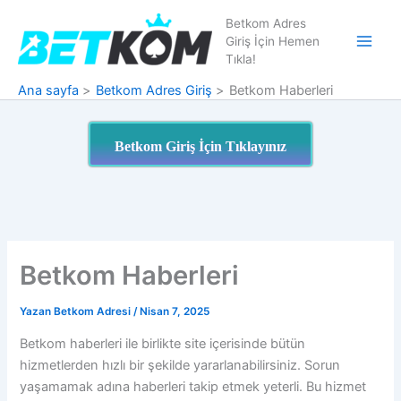
İçeriğe
Betkom Adres
atla
Giriş İçin Hemen
Main
Tıkla!
Men
Ana sayfa
Betkom Adres Giriş
Betkom Haberleri
Betkom Giriş İçin Tıklayınız
Betkom Haberleri
Yazan
Betkom Adresi
/
Nisan 7, 2025
Betkom haberleri ile birlikte site içerisinde bütün
hizmetlerden hızlı bir şekilde yararlanabilirsiniz. Sorun
yaşamamak adına haberleri takip etmek yeterli. Bu hizmet