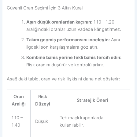
Güvenli Oran Seçimi İçin 3 Altın Kural
Aşırı düşük oranlardan kaçının:
1.10 – 1.20
aralığındaki oranlar uzun vadede kâr getirmez.
Takım geçmiş performansını inceleyin:
Aynı
ligdeki son karşılaşmalara göz atın.
Kombine bahis yerine tekli bahis tercih edin:
Risk oranını düşürür ve kontrolü artırır.
Aşağıdaki tablo, oran ve risk ilişkisini daha net gösterir:
Oran
Risk
Stratejik Öneri
Aralığı
Düzeyi
1.10 –
Tek maçlı kuponlarda
Düşük
1.40
kullanılabilir.