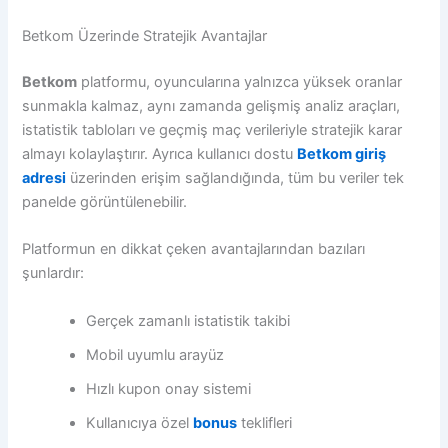
Betkom Üzerinde Stratejik Avantajlar
Betkom
platformu, oyuncularına yalnızca yüksek oranlar
sunmakla kalmaz, aynı zamanda gelişmiş analiz araçları,
istatistik tabloları ve geçmiş maç verileriyle stratejik karar
almayı kolaylaştırır. Ayrıca kullanıcı dostu
Betkom giriş
adresi
üzerinden erişim sağlandığında, tüm bu veriler tek
panelde görüntülenebilir.
Platformun en dikkat çeken avantajlarından bazıları
şunlardır:
Gerçek zamanlı istatistik takibi
Mobil uyumlu arayüz
Hızlı kupon onay sistemi
Kullanıcıya özel
bonus
teklifleri