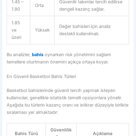
1.45 –
Güvenilir takımlar tercih edilirse
Orta
1.80
dengeli kazanç sağlar.
1.85
Değer bahisleri için analiz
ve
Yüksek
destekli kullanılmalı.
üzeri
Bu analizler,
bahis
oynarken risk yönetimini sağlam
temellere oturtmanın önemini açıkça ortaya koyar.
En Güvenli Basketbol Bahis Türleri
Basketbol bahislerinde güvenli tercih yapmak isteyen
kullanıcılar, genellikle istatistik temelli opsiyonlara yönelir.
Aşağıda bu türlerin kazanç oranı ve istikrar düzeyiyle birlikte
sıralaması yer almaktadır:
Güvenlilik
Bahis Türü
Açıklama