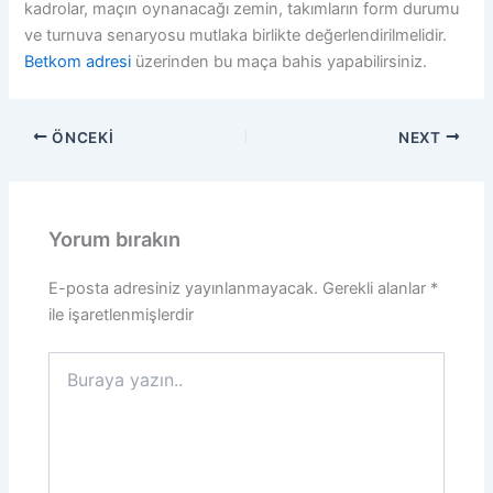
kadrolar, maçın oynanacağı zemin, takımların form durumu
ve turnuva senaryosu mutlaka birlikte değerlendirilmelidir.
Betkom adresi
üzerinden bu maça bahis yapabilirsiniz.
ÖNCEKI
NEXT
Yorum bırakın
E-posta adresiniz yayınlanmayacak.
Gerekli alanlar
*
ile işaretlenmişlerdir
Buraya
yazın..