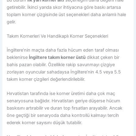
getirebilir. İkinci yarıda skor ihtiyacına göre baskı artarsa
toplam korner çizgisinde üst seçenekleri daha anlamlı hale
gelir.
Takım Kornerleri Ve Handikaplı Korner Seçenekleri
İngiltere’nin maçta daha fazla hücum eden taraf olması
beklenirse
İngiltere takım korner üstü
dikkat çeken bir
bahis pazarı olabilir. Özellikle rakip savunmayı çizgiye
zorlayan oyuncular sahadaysa İngiltere’nin 4.5 veya 5.5
takım korner çizgileri değerlendirilebilir.
Hırvatistan tarafında ise korner üretimi daha çok maç
senaryosuna bağlıdır. Hırvatistan geriye düşerse hücum
baskısını artırabilir ve duran top fırsatları arayabilir. Ancak
öne geçtiği bir senaryoda daha kontrollü kalmayı tercih
ederek korner sayısını düşük tutabilir.