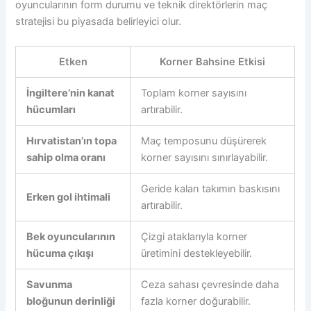
oyuncularının form durumu ve teknik direktörlerin maç
stratejisi bu piyasada belirleyici olur.
Etken
Korner Bahsine Etkisi
İngiltere’nin kanat
Toplam korner sayısını
hücumları
artırabilir.
Hırvatistan’ın topa
Maç temposunu düşürerek
sahip olma oranı
korner sayısını sınırlayabilir.
Geride kalan takımın baskısını
Erken gol ihtimali
artırabilir.
Bek oyuncularının
Çizgi ataklarıyla korner
hücuma çıkışı
üretimini destekleyebilir.
Savunma
Ceza sahası çevresinde daha
bloğunun derinliği
fazla korner doğurabilir.