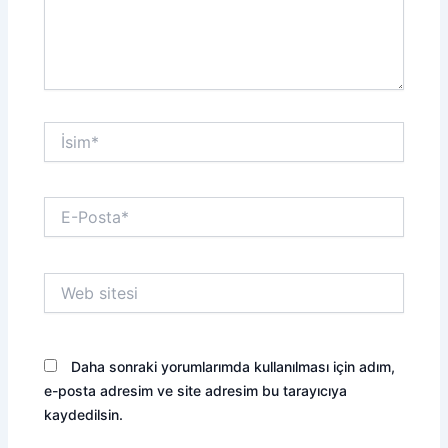
İsim*
E-
Posta*
Web
sitesi
Daha sonraki yorumlarımda kullanılması için adım,
e-posta adresim ve site adresim bu tarayıcıya
kaydedilsin.