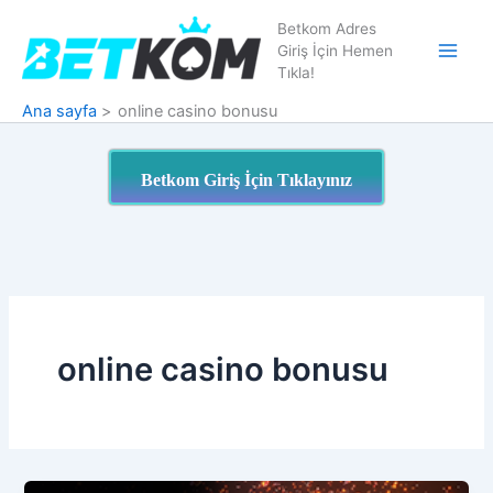
İçeriğe
Betkom Adres
atla
Giriş İçin Hemen
Main
Tıkla!
Men
Ana sayfa
online casino bonusu
Betkom Giriş İçin Tıklayınız
online casino bonusu