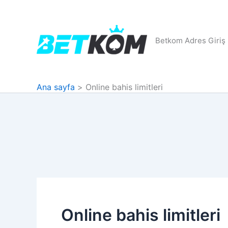
İçeriğe
atla
Betkom Adres Giriş 
Ana sayfa
Online bahis limitleri
Online bahis limitleri