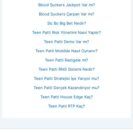
Blood Suckers Jackpot Var mı?
Blood Suckers Çarpan Var mı?
Sic Bo Big Bet Nedir?
Teen Patti Risk Yönetimi Nasıl Yapılır?
Teen Patti Demo Var mı?
Teen Patti Mobilde Nasıl Oynanır?
Teen Patti Rastgele mi?
Teen Patti RNG Sistemi Nedir?
Teen Patti Stratejisi İşe Yarıyor mu?
Teen Patti Gerçek Kazandırıyor mu?
Teen Patti House Edge Kaç?
Teen Patti RTP Kaç?