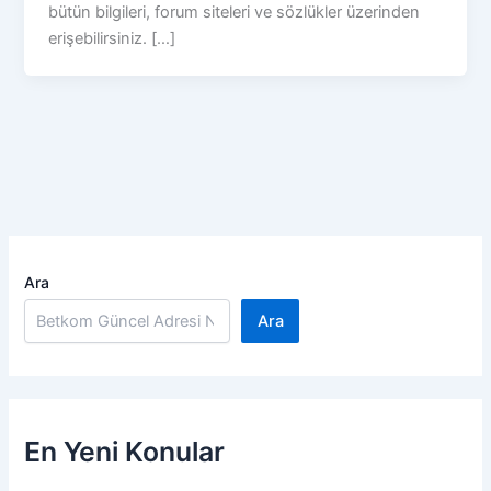
bütün bilgileri, forum siteleri ve sözlükler üzerinden
erişebilirsiniz. […]
Ara
Ara
En Yeni Konular