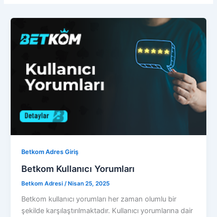
Betkom Adres Giriş
Betkom Kullanıcı Yorumları
Betkom Adresi
/
Nisan 25, 2025
Betkom kullanıcı yorumları her zaman olumlu bir
şekilde karşılaştırılmaktadır. Kullanıcı yorumlarına dair