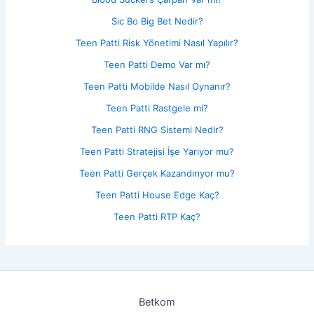
Sic Bo Big Bet Nedir?
Teen Patti Risk Yönetimi Nasıl Yapılır?
Teen Patti Demo Var mı?
Teen Patti Mobilde Nasıl Oynanır?
Teen Patti Rastgele mi?
Teen Patti RNG Sistemi Nedir?
Teen Patti Stratejisi İşe Yarıyor mu?
Teen Patti Gerçek Kazandırıyor mu?
Teen Patti House Edge Kaç?
Teen Patti RTP Kaç?
Betkom