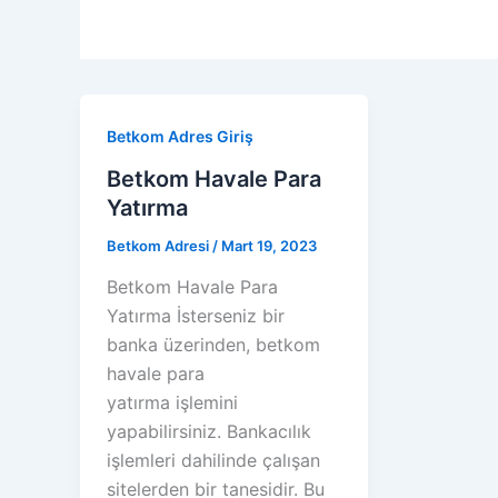
Betkom Adres Giriş
Betkom Havale Para
Yatırma
Betkom Adresi
/
Mart 19, 2023
Betkom Havale Para
Yatırma İsterseniz bir
banka üzerinden, betkom
havale para
yatırma işlemini
yapabilirsiniz. Bankacılık
işlemleri dahilinde çalışan
sitelerden bir tanesidir. Bu