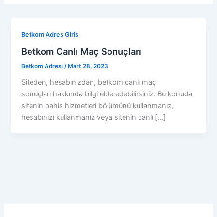
Betkom Adres Giriş
Betkom Canlı Maç Sonuçları
Betkom Adresi
/
Mart 28, 2023
Siteden, hesabınızdan, betkom canlı maç
sonuçları hakkında bilgi elde edebilirsiniz. Bu konuda
sitenin bahis hizmetleri bölümünü kullanmanız,
hesabınızı kullanmanız veya sitenin canlı […]