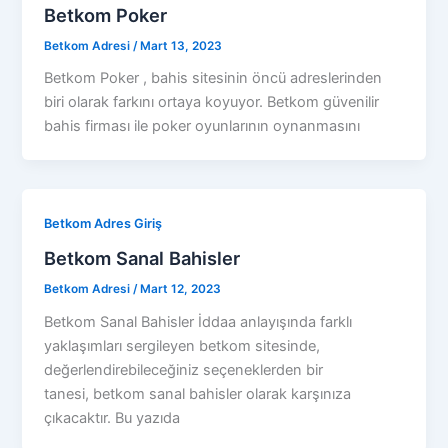
Betkom Poker
Betkom Adresi
/
Mart 13, 2023
Betkom Poker , bahis sitesinin öncü adreslerinden
biri olarak farkını ortaya koyuyor. Betkom güvenilir
bahis firması ile poker oyunlarının oynanmasını
Betkom Adres Giriş
Betkom Sanal Bahisler
Betkom Adresi
/
Mart 12, 2023
Betkom Sanal Bahisler İddaa anlayışında farklı
yaklaşımları sergileyen betkom sitesinde,
değerlendirebileceğiniz seçeneklerden bir
tanesi, betkom sanal bahisler olarak karşınıza
çıkacaktır. Bu yazıda