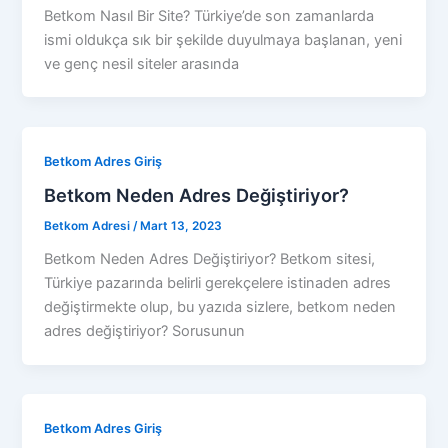
Betkom Nasıl Bir Site? Türkiye’de son zamanlarda
ismi oldukça sık bir şekilde duyulmaya başlanan, yeni
ve genç nesil siteler arasında
Betkom Adres Giriş
Betkom Neden Adres Değiştiriyor?
Betkom Adresi
/
Mart 13, 2023
Betkom Neden Adres Değiştiriyor? Betkom sitesi,
Türkiye pazarında belirli gerekçelere istinaden adres
değiştirmekte olup, bu yazıda sizlere, betkom neden
adres değiştiriyor? Sorusunun
Betkom Adres Giriş